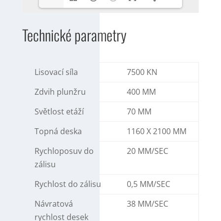
Technické parametry
Lisovací síla
7500 KN
Zdvih plunžru
400 MM
Světlost etáží
70 MM
Topná deska
1160 X 2100 MM
Rychloposuv do
20 MM/SEC
zálisu
Rychlost do zálisu
0,5 MM/SEC
Návratová
38 MM/SEC
rychlost desek