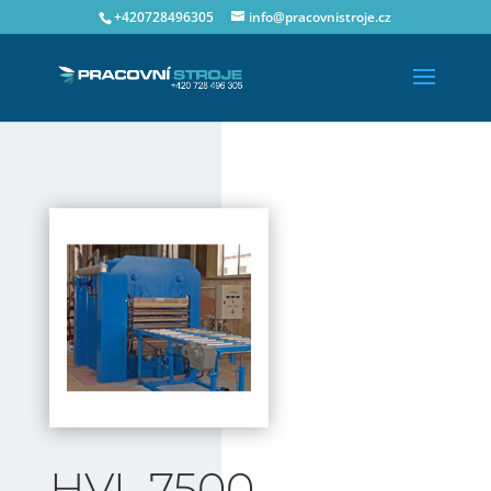
+420728496305
info@pracovnistroje.cz
HVL 7500