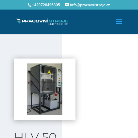
+420728496305
info@pracovnistroje.cz
HLV 50