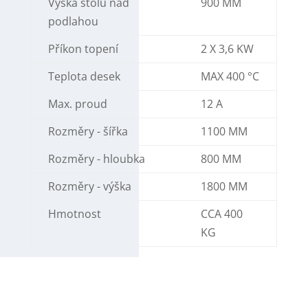
Výška stolu nad
900 MM
podlahou
Příkon topení
2 X 3,6 KW
Teplota desek
MAX 400 °C
Max. proud
12 A
Rozměry - šířka
1100 MM
Rozměry - hloubka
800 MM
Rozměry - výška
1800 MM
Hmotnost
CCA 400
KG