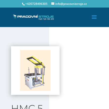
+420728496305
info@pracovnistroje.cz
HMC 5