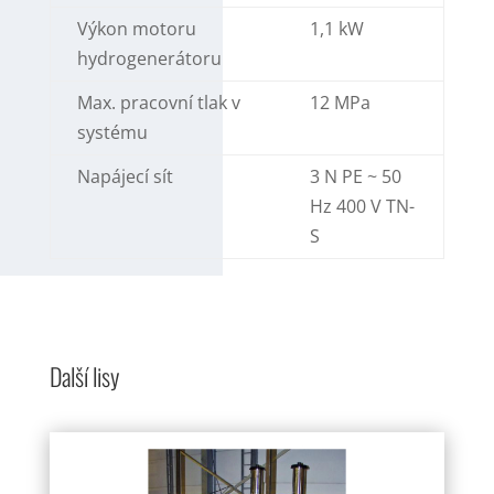
Výkon motoru
1,1 kW
hydrogenerátoru
Max. pracovní tlak v
12 MPa
systému
Napájecí sít
3 N PE ~ 50
Hz 400 V TN-
S
Další lisy