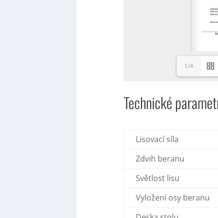
1/4
Technické paramet
Lisovací síla
Zdvih beranu
Světlost lisu
Vyložení osy beranu
Deska stolu