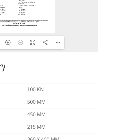
ry
100 KN
500 MM
450 MM
215 MM
360 X 400 MM