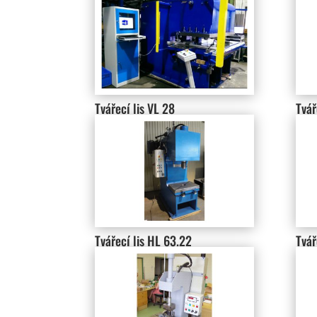
Tvářecí lis VL 28
Tvář
Tvářecí lis HL 63.22
Tvář