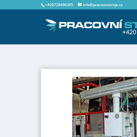
+420728496305
info@pracovnistroje.cz