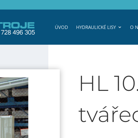
ÚVOD
HYDRAULICKÉ LISY
O N
HL 10
tvářec