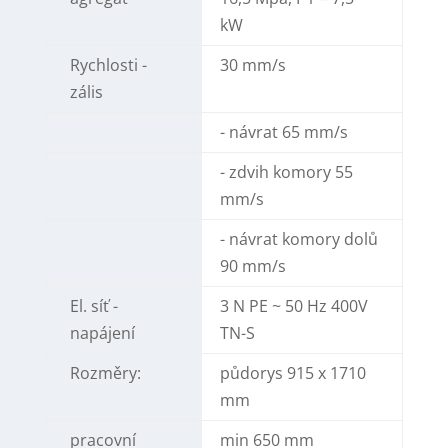
kW
Rychlosti -
30 mm/s
zális
- návrat 65 mm/s
- zdvih komory 55
mm/s
- návrat komory dolů
90 mm/s
El. síť -
3 N PE ~ 50 Hz 400V
napájení
TN-S
Rozměry:
půdorys 915 x 1710
mm
pracovní
min 650 mm