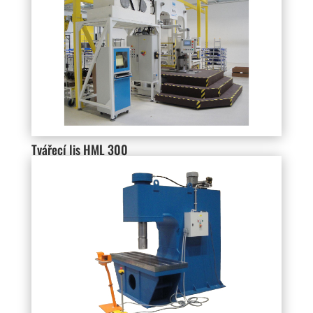
Tvářecí lis HML 300