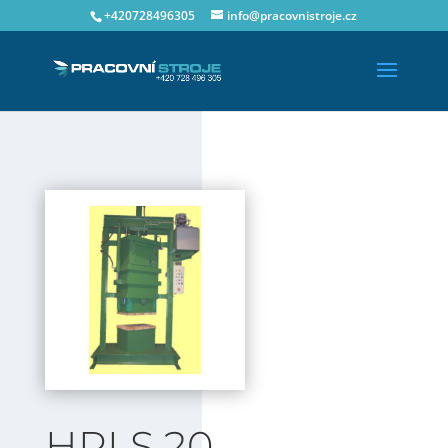
+420728496305
info@pracovnistroje.cz
HPLS 20