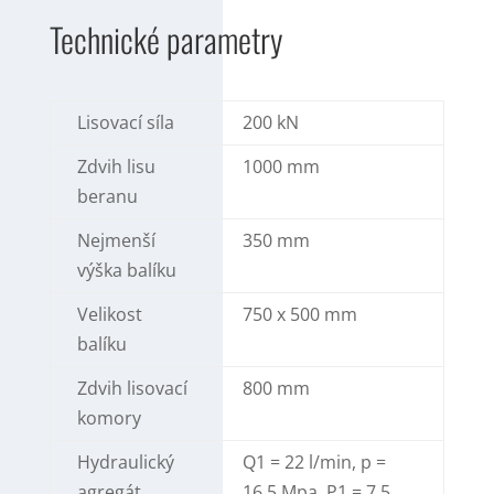
Technické parametry
Lisovací síla
200 kN
Zdvih lisu
1000 mm
beranu
Nejmenší
350 mm
výška balíku
Velikost
750 x 500 mm
balíku
Zdvih lisovací
800 mm
komory
Hydraulický
Q1 = 22 l/min, p =
agregát
16,5 Mpa, P1 = 7,5