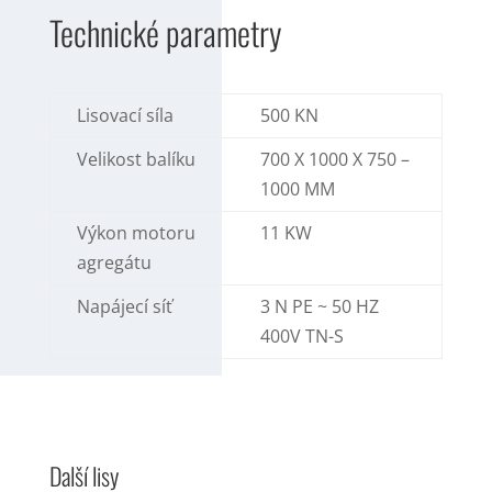
Technické parametry
Lisovací síla
500 KN
Velikost balíku
700 X 1000 X 750 –
1000 MM
Výkon motoru
11 KW
agregátu
Napájecí síť
3 N PE ~ 50 HZ
400V TN-S
Další lisy