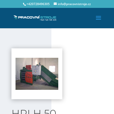
+420728496305
info@pracovnistroje.cz
HPLH 50